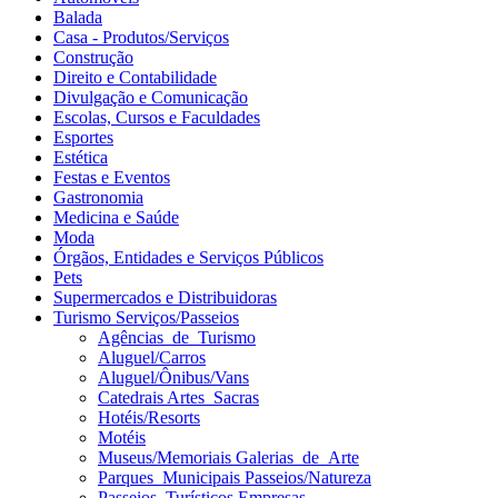
Balada
Casa - Produtos/Serviços
Construção
Direito e Contabilidade
Divulgação e Comunicação
Escolas, Cursos e Faculdades
Esportes
Estética
Festas e Eventos
Gastronomia
Medicina e Saúde
Moda
Órgãos, Entidades e Serviços Públicos
Pets
Supermercados e Distribuidoras
Turismo Serviços/Passeios
Agências_de_Turismo
Aluguel/Carros
Aluguel/Ônibus/Vans
Catedrais Artes_Sacras
Hotéis/Resorts
Motéis
Museus/Memoriais Galerias_de_Arte
Parques_Municipais Passeios/Natureza
Passeios_Turísticos Empresas