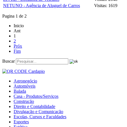
NETUNO - Agência de Aluguel de Carros
Visitas: 1619
Pagina 1 de 2
Inicio
Ant
1
2
Próx
Fim
Buscar
Agronegócio
Automóveis
Balada
Casa - Produtos/Serviços
Construção
Direito e Contabilidade
Divulgação e Comunicação
Escolas, Cursos e Faculdades
Esportes
Estética