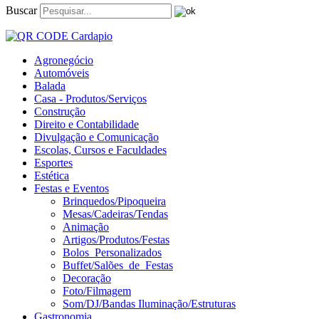
Buscar
Agronegócio
Automóveis
Balada
Casa - Produtos/Serviços
Construção
Direito e Contabilidade
Divulgação e Comunicação
Escolas, Cursos e Faculdades
Esportes
Estética
Festas e Eventos
Brinquedos/Pipoqueira
Mesas/Cadeiras/Tendas
Animação
Artigos/Produtos/Festas
Bolos_Personalizados
Buffet/Salões_de_Festas
Decoração
Foto/Filmagem
Som/DJ/Bandas Iluminação/Estruturas
Gastronomia