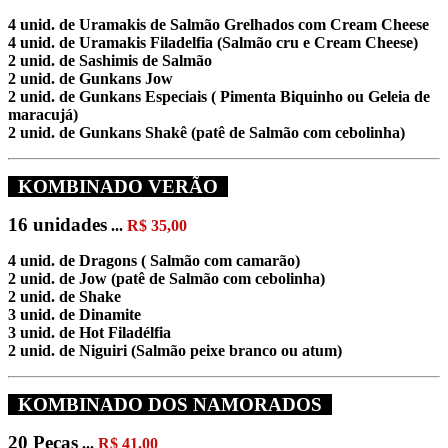
4 unid. de Uramakis de Salmão Grelhados com Cream Cheese
4 unid. de Uramakis Filadelfia (Salmão cru e Cream Cheese)
2 unid. de Sashimis de Salmão
2 unid. de Gunkans Jow
2 unid. de Gunkans Especiais ( Pimenta Biquinho ou Geleia de
maracujá)
2 unid. de Gunkans Shakê (patê de Salmão com cebolinha)
KOMBINADO VERÃO
16 unidades
...
R$ 35,00
4 unid. de Dragons ( Salmão com camarão)
2 unid. de Jow (patê de Salmão com cebolinha)
2 unid. de Shake
3 unid. de Dinamite
3 unid. de Hot Filadélfia
2 unid. de Niguiri (Salmão peixe branco ou atum)
KOMBINADO DOS NAMORADOS
20 Peças
...
R$ 41,00